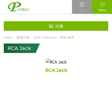
Menu
En
分類
Home
產品介紹
Jack Connector
RCA Jack
RCA Jack
RCA Jack