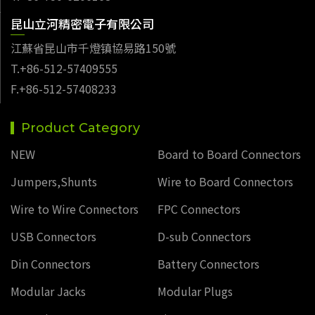
昆山立河精密電子有限公司
江蘇省昆山市千燈镇協易路150號
T.+86-512-57409555
F.+86-512-57408233
Product Category
NEW
Board to Board Connectors
Jumpers,Shunts
Wire to Board Connectors
Wire to Wire Connectors
FPC Connectors
USB Connectors
D-sub Connectors
Din Connectors
Battery Connectors
Modular Jacks
Modular Plugs